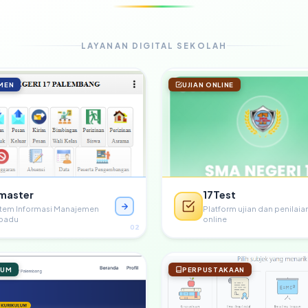
LAYANAN DIGITAL SEKOLAH
MEN
UJIAN ONLINE
master
17Test
stem Informasi Manajemen
Platform ujian dan penilaia
rpadu
online
02
LUM
PERPUSTAKAAN