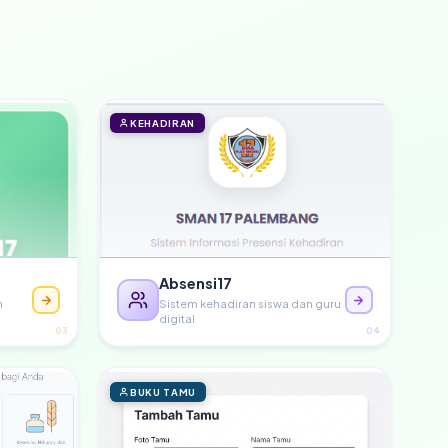
KEHADIRAN
Absensi17
n
Sistem kehadiran siswa dan guru
digital
03
04
BUKU TAMU