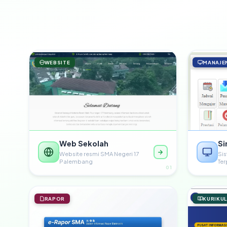
WEBSITE
MANAJE
Web Sekolah
Si
Website resmi SMA Negeri 17
Si
Palembang
Te
01
RAPOR
KURIKU